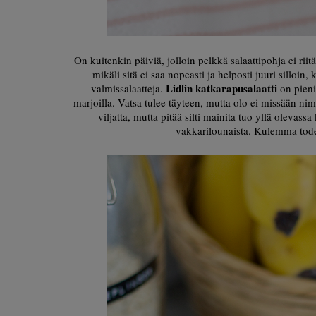
On kuitenkin päiviä, jolloin pelkkä salaattipohja ei rii
mikäli sitä ei saa nopeasti ja helposti juuri sill
Lidlin katkarapusalaatti
valmissalaatteja.
on pieni
marjoilla. Vatsa tulee täyteen, mutta olo ei missään nim
viljatta, mutta pitää silti mainita tuo yllä oleva
vakkarilounaista. Kulemma todell