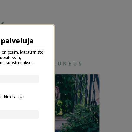
palveluja
jen (esim. laitetunniste)
uosituksiin,
emme suostumuksesi
tutkimus