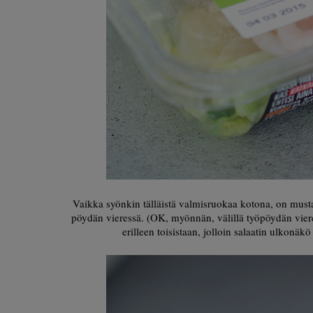
Vaikka syönkin tälläistä valmisruokaa kotona, on musta 
pöydän vieressä. (OK, myönnän, välillä työpöydän vieress
erilleen toisistaan, jolloin salaatin ulkonäk