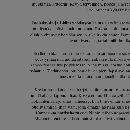
muutaman kriteerin. Kevyt, tervellinen, nopea ja helpp
itse lounaan kyhäämis
Indiedaysin ja Lidlin yhteistyön
kautta ajattelin raot
mullistuksia olisi tapahtunutkaan. Tarkoitus oli tutu
olinkin ehtinyt tekemään sen jo aika hyvin ennen kam
ovat kiven alla, tartuin näihin oi
Itselleni ehkä suurin muutos lounaan suhteen on se, 
edes yrittää naamioida sitä samankaltaiseksi. Jos s
samaa ruokaa itse popsisikaan. Siinä missä lapsille ko
salaattia. Tiedättehän, on ihan ok, jos pieni lapsi syö
taasen en koe tota ihan ideaalina tilan
Koska ruuanlaittoa saa harjoittaa ihan turtumiseen as
tehdä alusta loppuun itse. Koska en juuri halua syöttää 
kokkailemaan jo siinä vaiheessa, kun tulisi oman anno
puolivalmiina, ihan vain, jotta omakin ateriani säilyis
Corner -salaattisekoituksia.
Niihin taikoo nopeasti
Myönnän, että jos salaatti pitäisi joka päivä vääntää 