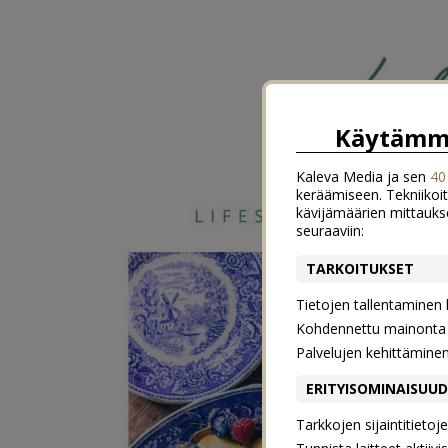
Käytämme
Kaleva Media ja sen
40
keräämiseen. Tekniikoit
kävijämäärien mittauks
seuraaviin:
TARKOITUKSET
Tietojen tallentaminen la
Kohdennettu mainonta j
Palvelujen kehittämine
ERITYISOMINAISUU
Tarkkojen sijaintitieto