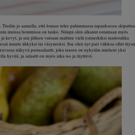
tä. Tiedän jo aamulla, että lounas tulee pahimmassa tapauksessa skipattua
oin, kuin muissa hommissa on tauko. Niinpä olen alkanut ostamaan myös
 ja kevyt, ja sen jälleen vatsaan mahtuu vielä esimerkiksi maitorahka
essä muutu ähkyksi tai väsyneeksi. Itse olen nyt pari viikkoa ollut täysi
ssa kuvassa näkyvä pastasalaatti, joka taasen on nykyään mieheni yksi
a hyvää, ja salaatti on myös aika iso ja täyttävä.