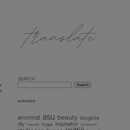
SEARCH
a
Search
in
KATEGORIAT
asu
beauty
arvonnat
blogista
diy
inspiraatiot
hygge
iso eteinen
haaveet