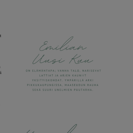
t
n
ä
n
i