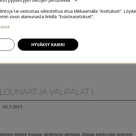
sesti pyydettyjen tietojen perusteella
lintoja tai vastustaa oikeutettua etua klikkaamalla “Asetukset”. Löydä
 sivun alareunasta linkillä “Evästeasetukset”.
iassa
HYVÄKSY KAIKKI
 LOUNAAT JA VÄLIPALAT }
02.3.2015
mpien tuntien lomaan sijoitetusta ateriasta, listaan mielessäni nopeasti