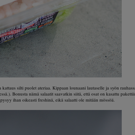
kattaus silti puolet ateriaa. Kippaan lounaani lautaselle ja syön rauhass
ä.). Bonusta nämä salaatit saavatkin siitä, että osat on kasattu paketti
ö pysyy ihan oikeasti freshinä, eikä salaatti ole mitään mössöä.