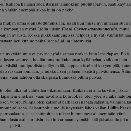
o. Kukapa haluaisi södä itsensä tainnoksiin puoliltapäivin, saati käyttää
een yhtään enempää aikaa kuin on pakko.
taa hiukan omia lounastottumuksiani, sikäli kun niissä nyt mitäään suuria
stua kampanjan myötä Lidlin uusiin
Fresh Corner -tuoretuotteisiin
, mutta
panjan avausta. Koska pikkukaupungissa helpot (ja hyvät) valmislounaa
keastaan heti kun ne paikalliseen Lidliin ilmestyivät.
että nykyään mun ei tarvitse syödä samaa ruokaa kuin lapsi/lapset. Eikä
yön lasten seurassa, heidän oma ruokahalunsa kyllä pelaa, vaikken ihan
itan väsätä monipuolista ja täyttävää, nappaan itselleni kevyempää, kute
 melko raskaan lounaan, ja nukkuu sen jälkeen sikeästi päiväunensa. Äitin
teena, vaan tahdon olla skarpissa kunnossa pitkin päivää.
ti, olen alkanut vähitellen oikaisemaan. Kaikkea ei aina tarvitse jaksaa
lapsilleni eineksiä, vaan tavallista kotiruokaa, olen yleensä aika haluto
ksen vuoro. Niinpä olen katsonut parhaaksi napata salaattia valmiina ta
Lidlin Fresh
i monipuolisena. Salaattipohja meillä käytetään lähes vallan
 perussalaatin, ja salaattipohjaan tuleee huomattavasti enemmän väriä.
ihan alusta asti, sortuisin itsekin varmaan syömään sitä jääsalaattia joka
päivä.