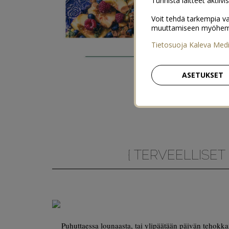
Tunnista laitteet aktiivi
Voit tehdä tarkempia va
muuttamiseen myöhemmin
Tietosuoja Kaleva Med
ASETUKSET
{ TERVEELLISET
Puhuttaessa lounaasta, tai ylipäätään päivän tehokkai