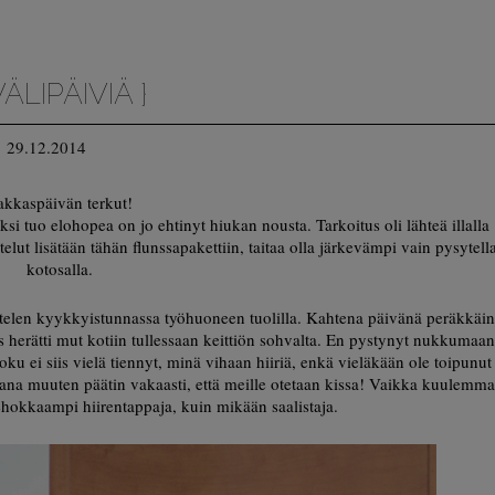
VÄLIPÄIVIÄ }
29.12.2014
akkaspäivän terkut!
i tuo elohopea on jo ehtinyt hiukan nousta. Tarkoitus oli lähteä illalla
t lisätään tähän flunssapakettiin, taitaa olla järkevämpi vain pysytell
kotosalla.
joittelen kyykkyistunnassa työhuoneen tuolilla. Kahtena päivänä peräkkäin
 herätti mut kotiin tullessaan keittiön sohvalta. En pystynyt nukkumaan
u ei siis vielä tiennyt, minä vihaan hiiriä, enkä vieläkään ole toipunut
iltana muuten päätin vakaasti, että meille otetaan kissa! Vaikka kuulemm
ehokkaampi hiirentappaja, kuin mikään saalistaja.