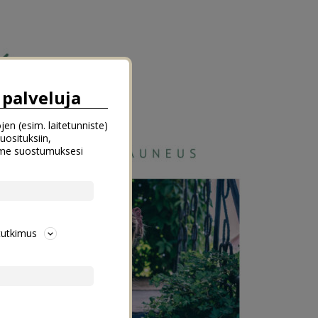
palveluja
jen (esim. laitetunniste)
uosituksiin,
emme suostumuksesi
tutkimus