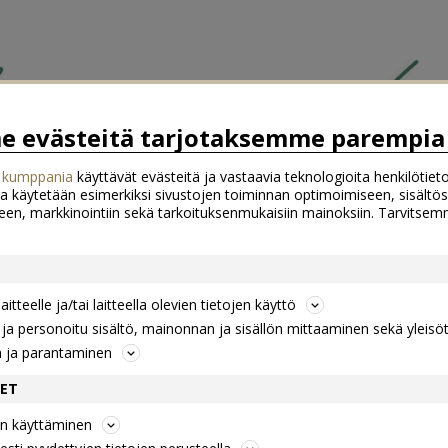
 evästeitä tarjotaksemme parempia 
 kumppania
käyttävät evästeitä ja vastaavia teknologioita henkilötieto
a käytetään esimerkiksi sivustojen toiminnan optimoimiseen, sisältös
een, markkinointiin sekä tarkoituksenmukaisiin mainoksiin. Tarvits
itteelle ja/tai laitteella olevien tietojen käyttö
a personoitu sisältö, mainonnan ja sisällön mittaaminen sekä yleisö
n ja parantaminen
DET
jen käyttäminen