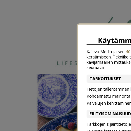
Käytämme
Kaleva Media ja sen
40
keräämiseen. Tekniikoit
kävijämäärien mittauks
seuraaviin:
TARKOITUKSET
Tietojen tallentaminen la
Kohdennettu mainonta j
Palvelujen kehittämine
ERITYISOMINAISUU
Tarkkojen sijaintitieto