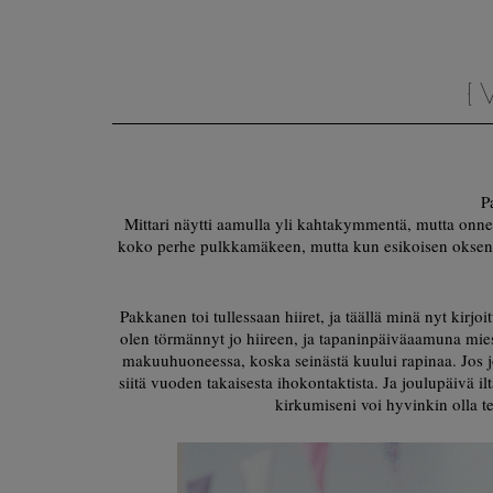
{ 
P
Mittari näytti aamulla yli kahtakymmentä, mutta onneks
koko perhe pulkkamäkeen, mutta kun esikoisen oksentelu
Pakkanen toi tullessaan hiiret, ja täällä minä nyt kir
olen törmännyt jo hiireen, ja tapaninpäiväaamuna mies
makuuhuoneessa, koska seinästä kuului rapinaa. Jos jok
siitä vuoden takaisesta ihokontaktista. Ja joulupäivä 
kirkumiseni voi hyvinkin olla t