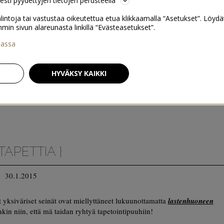
sesti pyydettyjen tietojen perusteella
lintoja tai vastustaa oikeutettua etua klikkaamalla “Asetukset”. Löydä
 sivun alareunasta linkillä “Evästeasetukset”.
iassa
HYVÄKSY KAIKKI
 TAPETTIA }
30.1.2015
et yksiväriset seinät ovat miellyttäneet lukuunottamatta
lastenhuoneen
nkin niin, että mä taidan ryhtyä tapetointipuuhiin!