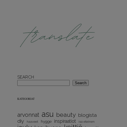
SEARCH
Search
KATEGORIAT
asu
beauty
arvonnat
blogista
diy
inspiraatiot
hygge
iso eteinen
haaveet