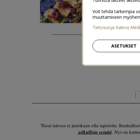
Tunnista laitteet aktiivi
Voit tehdä tarkempia va
muuttamiseen myöhemmin
Tietosuoja Kaleva Med
ASETUKSET
{
Tässä talossa ei juurikaan olla tapetoitu. Rauhallis
pilkullista seinää
. Nyt on kuite