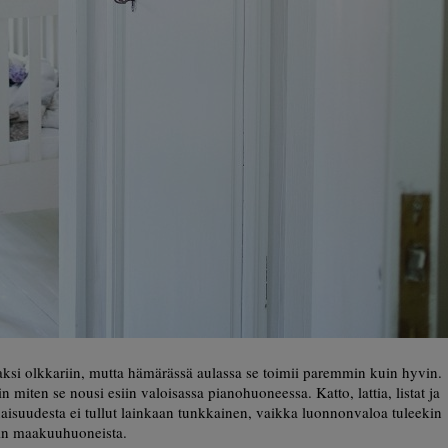
leaksi olkkariin, mutta hämärässä aulassa se toimii paremmin kuin hyvin.
miten se nousi esiin valoisassa pianohuoneessa. Katto, lattia, listat ja
naisuudesta ei tullut lainkaan tunkkainen, vaikka luonnonvaloa tuleekin
in maakuuhuoneista.