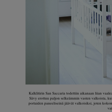
Kalklitirin San Saccaria todettiin aikanaan liian vaa
Sävy erottuu paljon selkeämmin vasten valkoista, kuin 
portaiden paneeliseinä jäävät valkoisiksi, joten koko
va