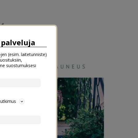
palveluja
jen (esim. laitetunniste)
uosituksiin,
emme suostumuksesi
tutkimus