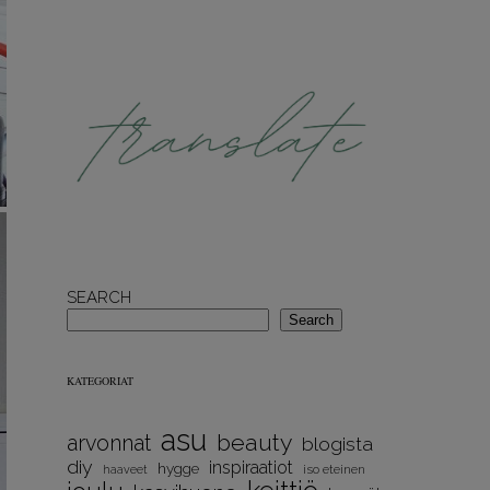
SEARCH
Search
KATEGORIAT
asu
beauty
arvonnat
blogista
diy
inspiraatiot
hygge
iso eteinen
haaveet