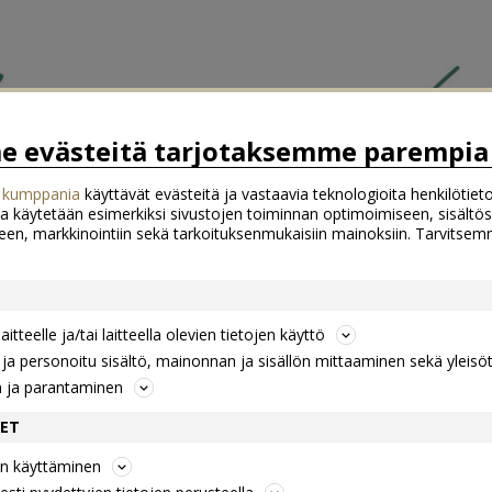
 evästeitä tarjotaksemme parempia 
 kumppania
käyttävät evästeitä ja vastaavia teknologioita henkilötieto
a käytetään esimerkiksi sivustojen toiminnan optimoimiseen, sisältös
een, markkinointiin sekä tarkoituksenmukaisiin mainoksiin. Tarvits
itteelle ja/tai laitteella olevien tietojen käyttö
a personoitu sisältö, mainonnan ja sisällön mittaaminen sekä yleisö
n ja parantaminen
DET
jen käyttäminen