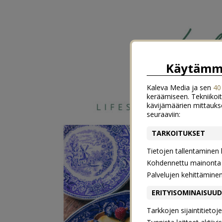
Käytämme
Kaleva Media ja sen
40
keräämiseen. Tekniikoit
kävijämäärien mittauks
seuraaviin:
TARKOITUKSET
Tietojen tallentaminen la
Kohdennettu mainonta j
Palvelujen kehittämine
ERITYISOMINAISUU
Tarkkojen sijaintitieto