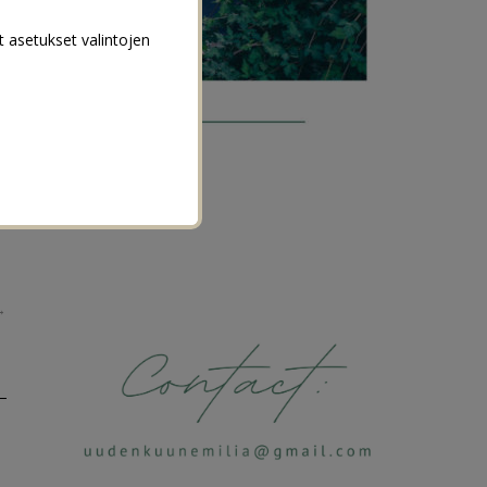
t asetukset valintojen
→