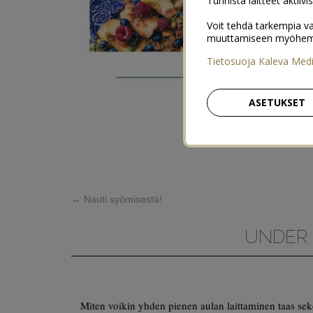
Tunnista laitteet aktiivi
Voit tehdä tarkempia va
muuttamiseen myöhemmin
Tietosuoja Kaleva Med
ASETUKSET
←
Nauti syömisestä!
UNDER 
Miten voikin yhden pienen aulan laittaminen taas sek