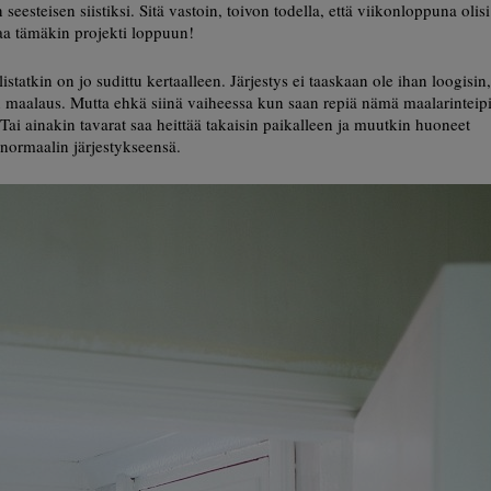
seesteisen siistiksi. Sitä vastoin, toivon todella, että viikonloppuna olisi
taa tämäkin projekti loppuun!
listatkin on jo sudittu kertaalleen. Järjestys ei taaskaan ole ihan loogisin
n maalaus. Mutta ehkä siinä vaiheessa kun saan repiä nämä maalarinteipi
 Tai ainakin tavarat saa heittää takaisin paikalleen ja muutkin huoneet
 normaalin järjestykseensä.