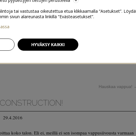
sesti pyydettyjen tietojen perusteella
lintoja tai vastustaa oikeutettua etua klikkaamalla “Asetukset”. Löydä
 sivun alareunasta linkillä “Evästeasetukset”.
iassa
HYVÄKSY KAIKKI
Hauskaa vappua!
CONSTRUCTION!
29.4.2016
oittaa koko talon. Eli ei, meillä ei sen isompaa vappusiivousta varmaan