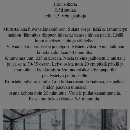
1,5dl sokeria
0,5tl suolaa
reilu 1,5l vehnäjauhoja
Murusta/laita hiiva taikinakulhoon. Sulata voi ja lisää se lämmitetyn
maidon (lämmitys riippuen hiivasta) kanssa hiivan päälle. Lisää
loput ainekset, jauhoja vähitellen.
Vaivaa taikina tasaiseksi ja helposti työstettäväksi. Anna taikinan
kohota vähintään 30 minuuttia.
Kuumenna uuni 225 asteeseen. Nosta taikina jauhotetulle alustalle
ja jaa se n. 30-35 osaan. Leivo osista noin 20 cm pitkiä pätkiä ja
muotoile ne kiehkuraisen S:n muotoisiksi leivinpaperilla
päällystetyn pellin päälle.
Koristele pullat rusinoilla (voit liottaa rusinoita vedessä, jos pelkäät
niiden palavan uunissa).
Anna kohota noin 20 minuuttia. Voitele pullat kananmunalla.
Paista uunin keskiosassa 5-8 minuuttia.