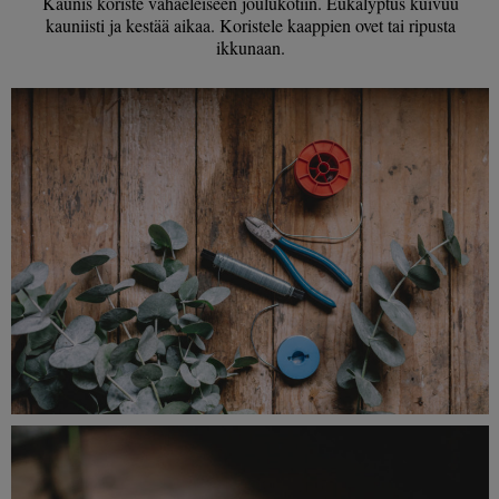
Kaunis koriste vähäeleiseen joulukotiin. Eukalyptus kuivuu
kauniisti ja kestää aikaa. Koristele kaappien ovet tai ripusta
ikkunaan.