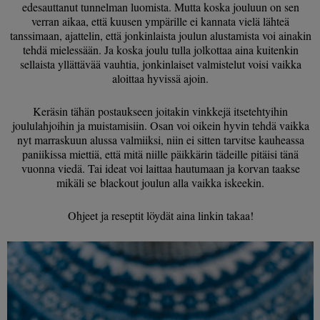
edesauttanut tunnelman luomista. Mutta koska jouluun on sen
verran aikaa, että kuusen ympärille ei kannata vielä lähteä
tanssimaan, ajattelin, että jonkinlaista joulun alustamista voi ainakin
tehdä mielessään. Ja koska joulu tulla jolkottaa aina kuitenkin
sellaista yllättävää vauhtia, jonkinlaiset valmistelut voisi vaikka
aloittaa hyvissä ajoin.
Keräsin tähän postaukseen joitakin vinkkejä itsetehtyihin
joululahjoihin ja muistamisiin. Osan voi oikein hyvin tehdä vaikka
nyt marraskuun alussa valmiiksi, niin ei sitten tarvitse kauheassa
paniikissa miettiä, että mitä niille päikkärin tädeille pitäisi tänä
vuonna viedä. Tai ideat voi laittaa hautumaan ja korvan taakse
mikäli se blackout joulun alla vaikka iskeekin.
Ohjeet ja reseptit löydät aina linkin takaa!