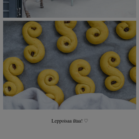
Leppoisaa iltaa! ♡