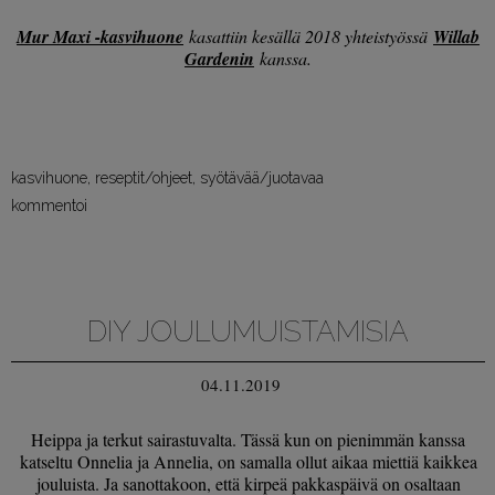
Mur Maxi -kasvihuone
kasattiin kesällä 2018 yhteistyössä
Willab
Gardenin
kanssa.
kasvihuone
,
reseptit/ohjeet
,
syötävää/juotavaa
kommentoi
DIY JOULUMUISTAMISIA
04.11.2019
Heippa ja terkut sairastuvalta. Tässä kun on pienimmän kanssa
katseltu Onnelia ja Annelia, on samalla ollut aikaa miettiä kaikkea
jouluista. Ja sanottakoon, että kirpeä pakkaspäivä on osaltaan