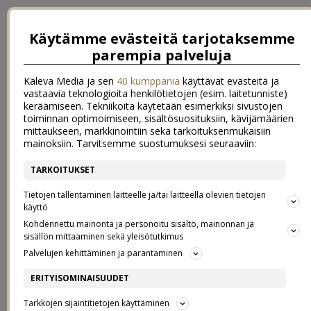
Käytämme evästeitä tarjotaksemme
parempia palveluja
Kaleva Media ja sen
40 kumppania
käyttävät evästeitä ja
vastaavia teknologioita henkilötietojen (esim. laitetunniste)
keräämiseen. Tekniikoita käytetään esimerkiksi sivustojen
toiminnan optimoimiseen, sisältösuosituksiin, kävijämäärien
mittaukseen, markkinointiin sekä tarkoituksenmukaisiin
mainoksiin. Tarvitsemme suostumuksesi seuraaviin:
TARKOITUKSET
LUCIA-PULLAT JA
Tietojen tallentaminen laitteelle ja/tai laitteella olevien tietojen
käyttö
Kohdennettu mainonta ja personoitu sisältö, mainonnan ja
KUUSENKARAHKA
sisällön mittaaminen sekä yleisötutkimus
Palvelujen kehittäminen ja parantaminen
KASVIHUONEESSA
ERITYISOMINAISUUDET
12.12.2019
Tarkkojen sijaintitietojen käyttäminen